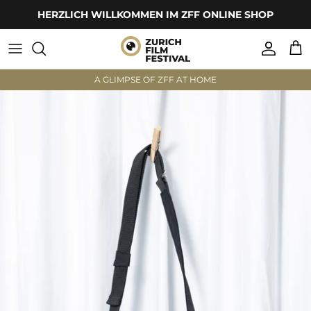
Direkt
HERZLICH WILLKOMMEN IM ZFF ONLINE SHOP
zum
Inhalt
Bekleidung
A GLIMPSE OF ZFF AT HOME
Zubehör
Interior
Bekleidung
Zubehör