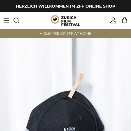
Direkt
HERZLICH WILLKOMMEN IM ZFF ONLINE SHOP
zum
Inhalt
Bekleidung
A GLIMPSE OF ZFF AT HOME
Zubehör
Interior
Bekleidung
Zubehör