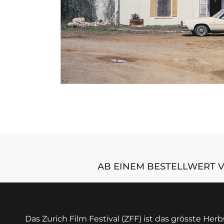
AB EINEM BESTELLWERT V
Das Zurich Film Festival (ZFF) ist das grösste Herb